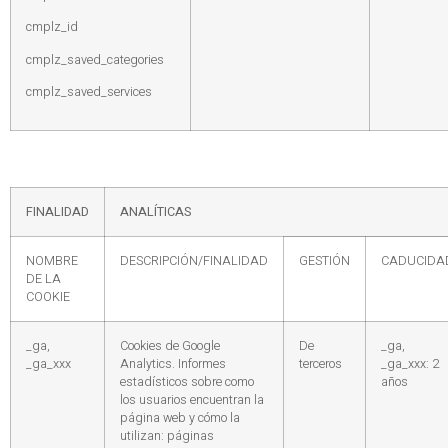
cmplz_id
cmplz_saved_categories
cmplz_saved_services
FINALIDAD
ANALÍTICAS
NOMBRE
DESCRIPCIÓN/FINALIDAD
GESTIÓN
CADUCIDA
DE LA
COOKIE
_ga,
Cookies de Google
De
_ga,
_ga_xxx
Analytics. Informes
terceros
_ga_xxx: 2
estadísticos sobre como
años
los usuarios encuentran la
página web y cómo la
utilizan: páginas